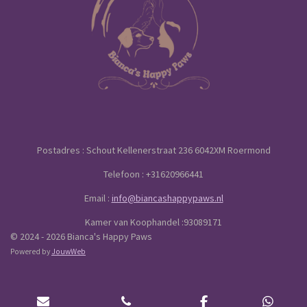
o
g
A
o
r
p
k
a
p
m
Postadres : Schout Kellenerstraat 236 6042XM Roermond
Telefoon : +31620966441
Email :
info@biancashappypaws.nl
Kamer van Koophandel :93089171
© 2024 - 2026 Bianca's Happy Paws
Powered by
JouwWeb