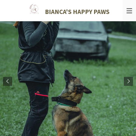
Ga
BIANCA'S HAPPY PAWS
direct
naar
de
hoofdinhoud