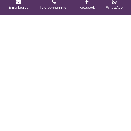
E-mailadres
Telefoonnummer
Facebook
WhatsApp
Jouw pad naar een gelukkige poot
Mijn werkwijze begint bij een grondige analyse.